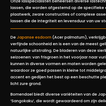
Onze lasspecialisten beheersen diverse lastech
lassen, die worden afgestemd op de specifieke 
plaatwerk, zware constructies of complexe asse
lassen die de integriteit en levensduur van uw s
De
Japanse esdoorn
(Acer palmatum), verkrijgb
verfijnde schoonheid en is een van de meest gel
natuurlijke uitstraling. De bladeren van deze si
seizoenen: van frisgroen in het voorjaar naar vur
kunnen in diverse vormen en maten worden gel
waardoor ze goed passen in kleine tot middelgro
accent en gedijen het best op een beschutte p
licht zure grond.
Bomendael biedt diverse variëteiten van de Ja
‘Sangokaku’, die wordt gewaardeerd om zijn deli