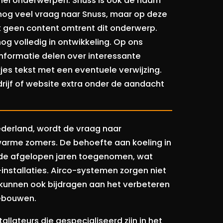
rlei onderwerpen. Snuss is ook de naam
 nog veel vraag naar Snuss, maar op deze
 geen content omtrent dit onderwerp.
og volledig in ontwikkeling. Op ons
nformatie delen over interessante
jes tekst met een eventuele verwijzing.
edrijf of website extra onder de aandacht
Nederland, wordt de vraag naar
 warme zomers. De behoefte aan koeling in
 de afgelopen jaren toegenomen, wat
installaties. Airco-systemen zorgen niet
unnen ook bijdragen aan het verbeteren
gebouwen.
tallateurs die gespecialiseerd zijn in het