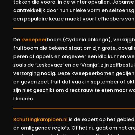
takken die vooral in de winter opvallen. Japans
aantrekkelijk door hun unieke vorm en seizoens
een populaire keuze maakt voor liefhebbers van e
De
kweepeer
boom (Cydonia oblonga), verkrijgba
fruitboom die bekend staat om zijn grote, opva
peren of appels en ongeveer een kilo kunnen we
zoals de ‘Leskovacz’ en de ‘Vranja’, zijn zelfbest
verzorging nodig. Deze kweepeerbomen gedijen
en geven zoet fruit dat vaak in september of o
zijn niet geschikt om direct rauw te eten maar w
likeuren.
Schuttingkampioen.nl
is de expert op het gebied
en omliggende regio’s. Of het nu gaat om het cre